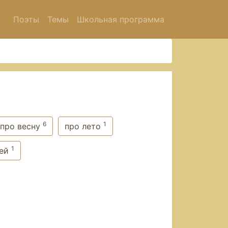
Поэты
Темы
Школьная программа
6
1
про весну
про лето
1
тей