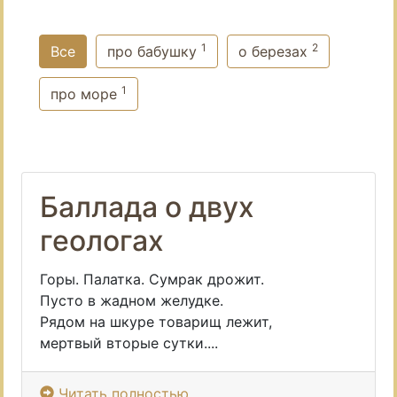
1
2
Все
про бабушку
о березах
1
про море
Баллада о двух
геологах
Горы. Палатка. Сумрак дрожит.
Пусто в жадном желудке.
Рядом на шкуре товарищ лежит,
мертвый вторые сутки....
Читать полностью