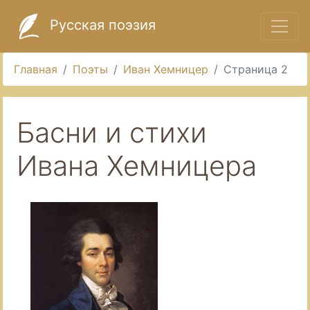
Русская поэзия
Главная
Поэты
Иван Хемницер
Страница 2
Басни и стихи
Ивана Хемницера