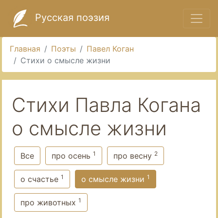
Русская поэзия
Главная
Поэты
Павел Коган
Стихи о смысле жизни
Стихи Павла Когана
о смысле жизни
1
2
Все
про осень
про весну
1
1
о счастье
о смысле жизни
1
про животных