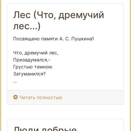
Лес (Что, дремучий
лес...)
Посвящено памяти А. С. Пушкина1
Что, дремучий лес,
Призадумался,-
Грустью темною
Затуманился?
...
Читать полностью
Люди добрые,