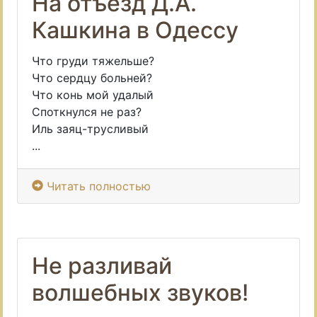
На отъезд Д.А.
Кашкина в Одессу
Что груди тяжельше?
Что сердцу больней?
Что конь мой удалый
Споткнулся не раз?
Иль заяц-трусливый
...
Читать полностью
Не разливай
волшебных звуков!