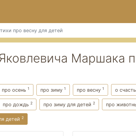
тихи про весну для детей
Яковлевича Маршака п
1
1
1
про осень
про зиму
про весну
о счаст
2
2
про дождь
про зиму для детей
про животн
2
ля детей