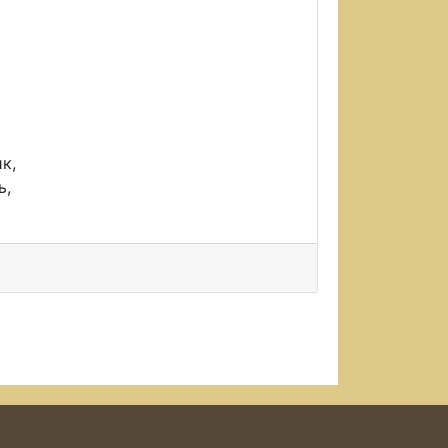
к,
ь,