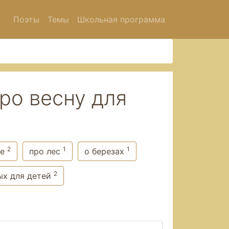
Поэты
Темы
Школьная программа
ро весну для
2
1
1
ье
про лес
о березах
2
ых для детей