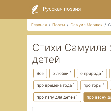
Русская поэзия
Главная
Поэты
Самуил Маршак
С
Стихи Самуила 
детей
1
1
Все
о любви
о природе
1
1
про времена года
про горы
1
про папу для детей
про весну д