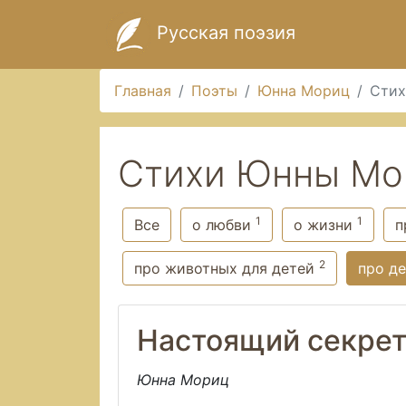
Русская поэзия
Главная
Поэты
Юнна Мориц
Стих
Стихи Юнны Мор
1
1
Все
о любви
о жизни
п
2
про животных для детей
про д
Настоящий секре
Юнна Мориц