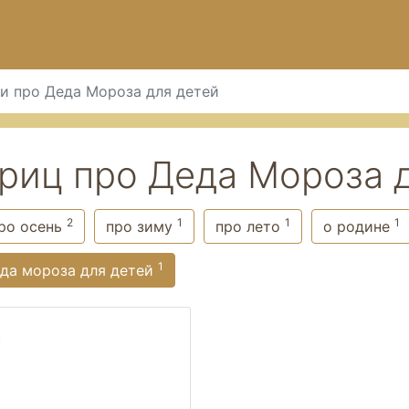
и про Деда Мороза для детей
иц про Деда Мороза д
2
1
1
1
ро осень
про зиму
про лето
о родине
1
еда мороза для детей
т