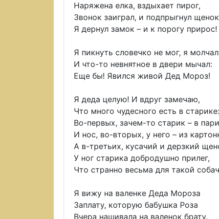
Наряжена елка, вздыхает пирог,
Звонок заиграл, и подпрыгнул щенок
Я дернул замок – и к порогу прирос!
Я пикнуть словечко не мог, я молчал
И что-то невнятное в двери мычал:
Еще бы! Явился живой Дед Мороз!
Я деда целую! И вдруг замечаю,
Что много чудесного есть в старике
Во-первых, зачем-то старик – в пари
И нос, во-вторых, у него – из картон
А в-третьих, кусачий и дерзкий щен
У ног старика добродушно прилег,
Что странно весьма для такой собач
Я вижу на валенке Деда Мороза
Заплату, которую бабушка Роза
Вчера нашивала на валенок брату.