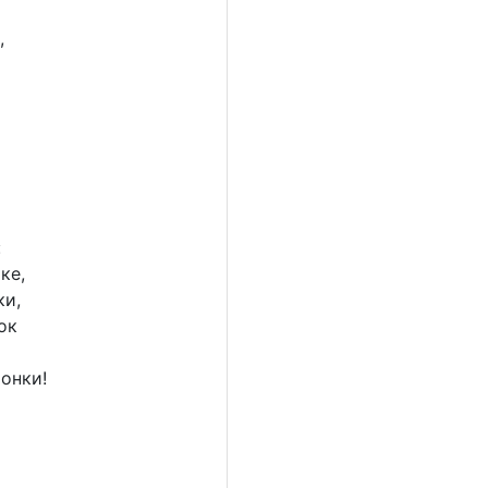
,
:
ке,
ки,
ок
онки!