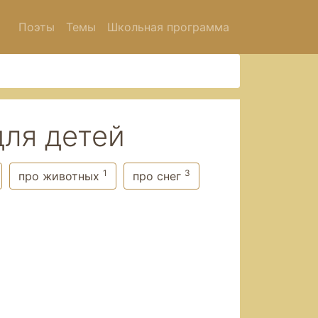
Поэты
Темы
Школьная программа
ля детей
1
3
про животных
про снег