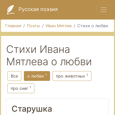
Русская поэзия
Главная
Поэты
Иван Мятлев
Стихи о любви
Стихи Ивана
Мятлева о любви
1
1
Все
о любви
про животных
1
про снег
Старушка