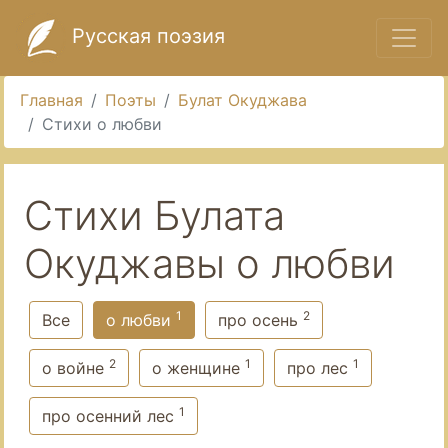
Русская поэзия
Главная
Поэты
Булат Окуджава
Стихи о любви
Стихи Булата
Окуджавы о любви
1
2
Все
о любви
про осень
2
1
1
о войне
о женщине
про лес
1
про осенний лес