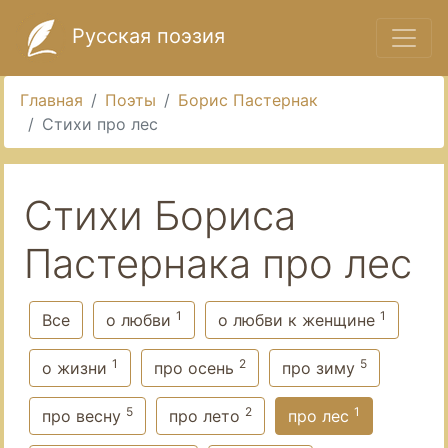
Русская поэзия
Главная
Поэты
Борис Пастернак
Стихи про лес
Стихи Бориса
Пастернака про лес
1
1
Все
о любви
о любви к женщине
1
2
5
о жизни
про осень
про зиму
5
2
1
про весну
про лето
про лес