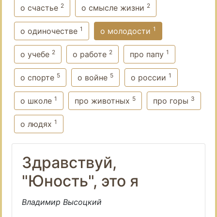
2
2
о счастье
о смысле жизни
1
1
о одиночестве
о молодости
2
2
1
о учебе
о работе
про папу
5
5
1
о спорте
о войне
о россии
1
5
3
о школе
про животных
про горы
1
о людях
Здравствуй,
"Юность", это я
Владимир Высоцкий