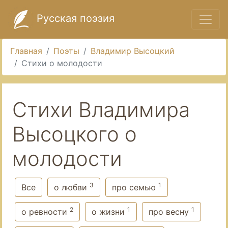
Русская поэзия
Главная
Поэты
Владимир Высоцкий
Стихи о молодости
Стихи Владимира
Высоцкого о
молодости
3
1
Все
о любви
про семью
2
1
1
о ревности
о жизни
про весну