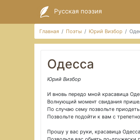
Русская поэзия
Главная
Поэты
Юрий Визбор
Оде
Одесса
Юрий Визбор
И вновь передо мной красавица Оде
Волнующий момент свидания прише
По случаю сему позвольте приодеть
Позвольте подойти к вам с трепетн
Прошу у вас руки, красавица Одесса
Позвольте вас обнять по-дружески п