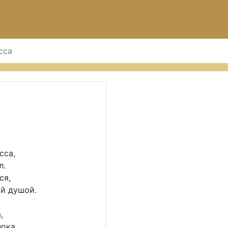
сса
сса,
л.
ся,
ой душой.
,
ока.