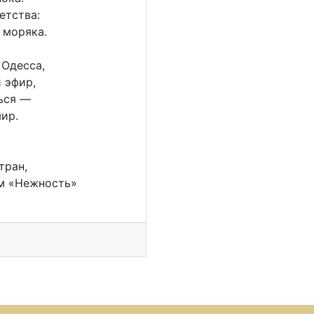
етства:
 моряка.
 Одесса,
 эфир,
ться —
мир.
тран,
им «Нежность»