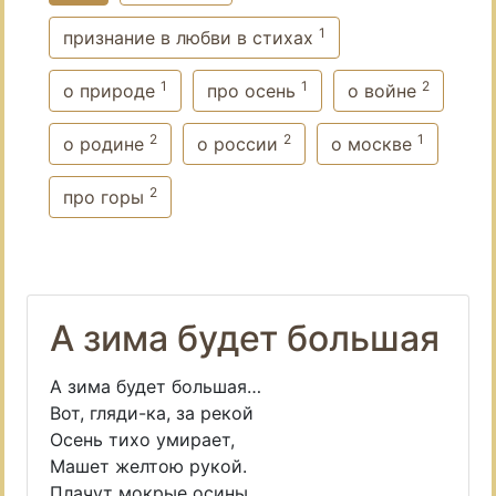
1
признание в любви в стихах
1
1
2
о природе
про осень
о войне
2
2
1
о родине
о россии
о москве
2
про горы
А зима будет большая
А зима будет большая…
Вот, гляди-ка, за рекой
Осень тихо умирает,
Машет желтою рукой.
Плачут мокрые осины,