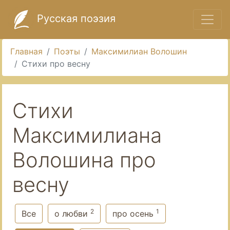
Русская поэзия
Главная
Поэты
Максимилиан Волошин
Стихи про весну
Стихи
Максимилиана
Волошина про
весну
2
1
Все
о любви
про осень