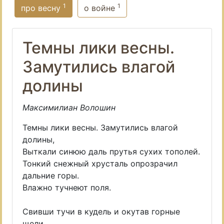
1
1
про весну
о войне
Темны лики весны.
Замутились влагой
долины
Максимилиан Волошин
Темны лики весны. Замутились влагой
долины,
Выткали синюю даль прутья сухих тополей.
Тонкий снежный хрусталь опрозрачил
дальние горы.
Влажно тучнеют поля.
Свивши тучи в кудель и окутав горные
щели,