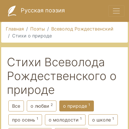
Русская поэзия
Главная
Поэты
Всеволод Рождественский
Стихи о природе
Стихи Всеволода
Рождественского о
природе
2
1
Все
о любви
о природе
1
1
1
про осень
о молодости
о школе