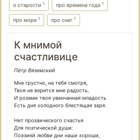
1
1
о старости
про времена года
1
1
про море
про снег
К мнимой
счастливице
Пётр Вяземский
Мне грустно, на тебя смотря,
Твоя не верится мне радость,
И розами твоя увенчанная младость
Есть дня холодного блестящая заря.
Нет прозаического счастья
Для поэтической души:
Поэзией любви дни наши хороши,