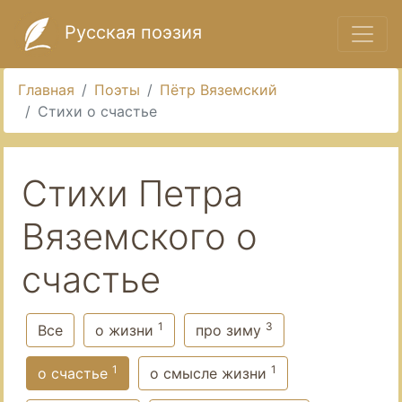
Русская поэзия
Главная
Поэты
Пётр Вяземский
Стихи о счастье
Стихи Петра
Вяземского о
счастье
1
3
Все
о жизни
про зиму
1
1
о счастье
о смысле жизни