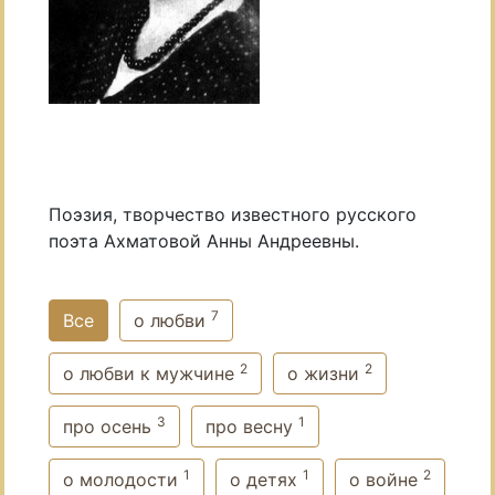
Поэзия, творчество известного русского
поэта Ахматовой Анны Андреевны.
7
Все
о любви
2
2
о любви к мужчине
о жизни
3
1
про осень
про весну
1
1
2
о молодости
о детях
о войне