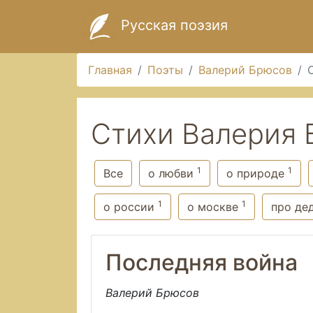
Русская поэзия
Главная
Поэты
Валерий Брюсов
Стихи Валерия 
1
1
Все
о любви
о природе
1
1
о россии
о москве
про де
Последняя война
Валерий Брюсов