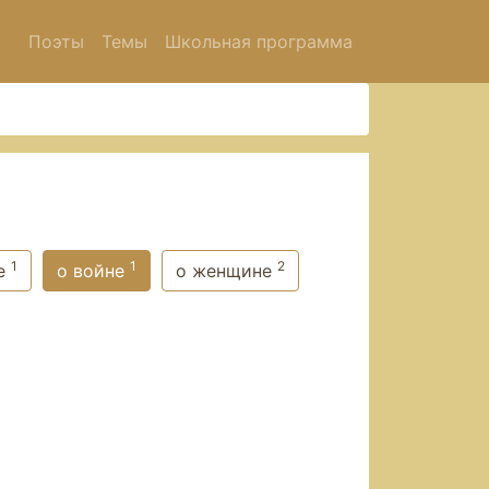
Поэты
Темы
Школьная программа
1
1
2
те
о войне
о женщине