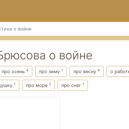
Стихи о войне
Брюсова о войне
4
1
4
про осень
про зиму
про весну
о рабо
1
2
1
душку
про море
про снег