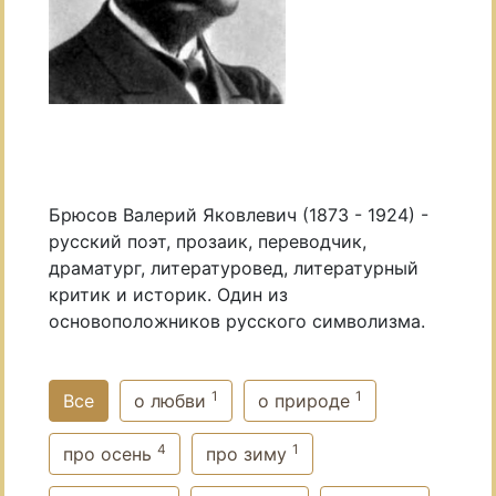
Брюсов Валерий Яковлевич (1873 - 1924) -
русский поэт, прозаик, переводчик,
драматург, литературовед, литературный
критик и историк. Один из
основоположников русского символизма.
1
1
Все
о любви
о природе
4
1
про осень
про зиму