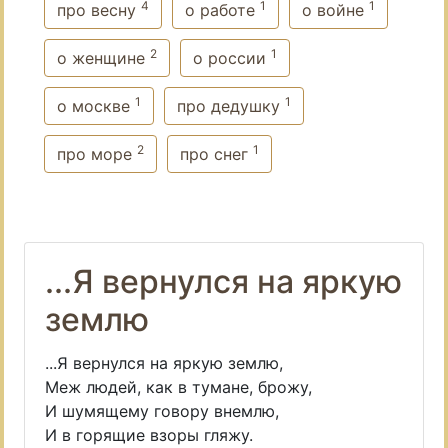
4
1
1
про весну
о работе
о войне
2
1
о женщине
о россии
1
1
о москве
про дедушку
2
1
про море
про снег
...Я вернулся на яркую
землю
...Я вернулся на яркую землю,
Меж людей, как в тумане, брожу,
И шумящему говору внемлю,
И в горящие взоры гляжу.