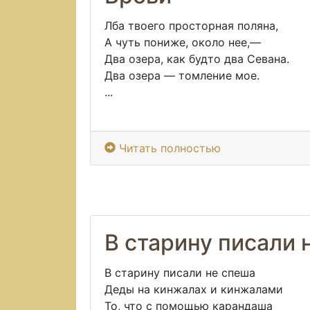
Лба твоего просторная поляна,
А чуть пониже, около нее,—
Два озера, как будто два Севана.
Два озера — томление мое.
...
Читать полностью
В старину писали 
В старину писали не спеша
Деды на кинжалах и кинжалами
То, что с помощью карандаша