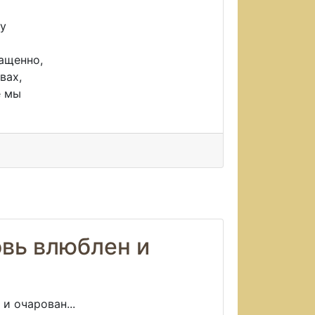
у
ащенно,
вах,
е мы
овь влюблен и
 и очарован...