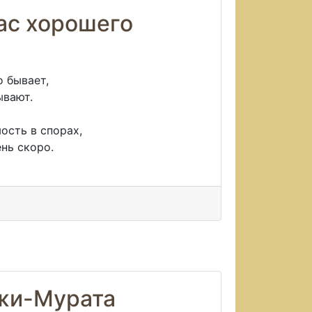
нас хорошего
о бывает,
вают.
ость в спорах,
ень скоро.
жи-Мурата