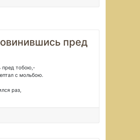
овинившись пред
 пред тобою,-
шептал с мольбою.
лся раз,