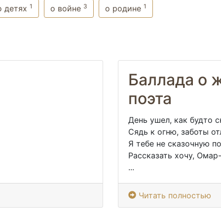
1
3
1
о детях
о войне
о родине
Баллада о 
поэта
День ушел, как будто 
Сядь к огню, заботы о
Я тебе не сказочную п
Рассказать хочу, Омар
...
Читать полностью