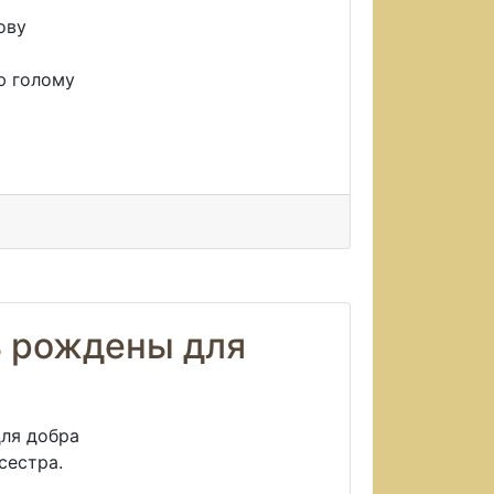
ову
ю голому
ь рождены для
для добра
сестра.