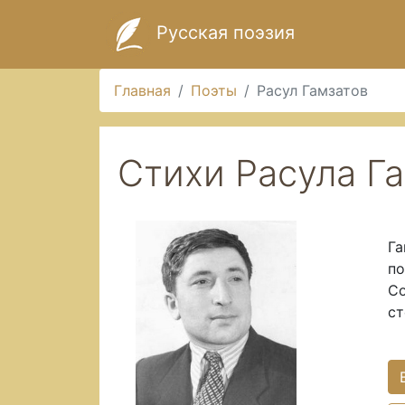
Русская поэзия
Главная
Поэты
Расул Гамзатов
Стихи Расула Г
Га
по
Со
ст