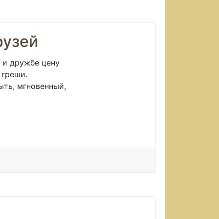
рузей
е и дружбе цену
 греши.
ыть, мгновенный,