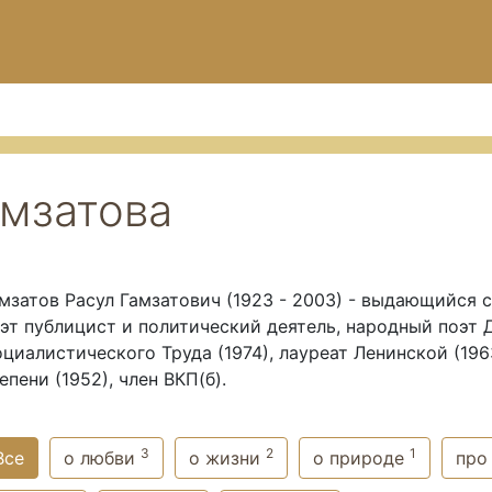
амзатова
мзатов Расул Гамзатович (1923 - 2003) - выдающийся 
эт публицист и политический деятель, народный поэт 
циалистического Труда (1974), лауреат Ленинской (19
епени (1952), член ВКП(б).
3
2
1
Все
о любви
о жизни
о природе
про