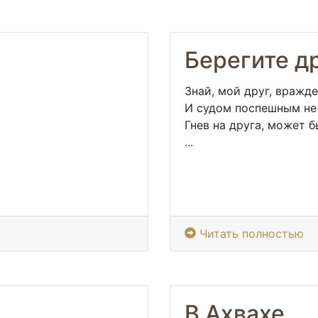
Берегите д
Знай, мой друг, вражд
И судом поспешным не
Гнев на друга, может б
...
Читать полностью
В Ахвахе