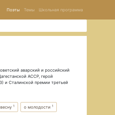
Поэты
Темы
Школьная программа
советский аварский и российский
Дагестанской АССР, герой
63) и Сталинской премии третьей
1
1
 весну
о молодости