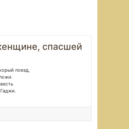
женщине, спасшей
скорый поезд,
тложи.
овесть
-Гаджи.