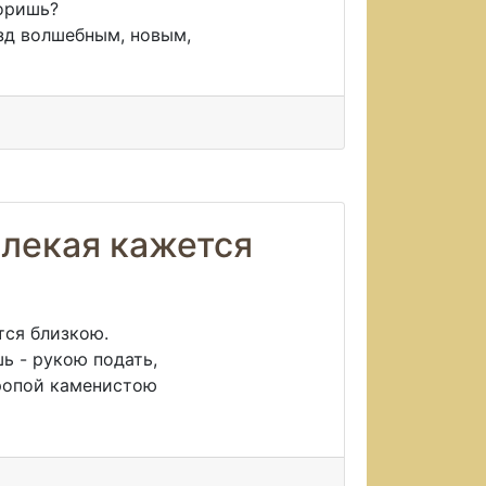
воришь?
зд волшебным, новым,
лекая кажется
тся близкою.
ь - рукою подать,
тропой каменистою