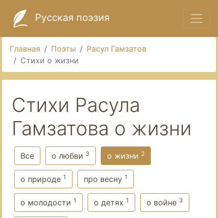
Русская поэзия
Главная
Поэты
Расул Гамзатов
Стихи о жизни
Стихи Расула
Гамзатова о жизни
3
2
Все
о любви
о жизни
1
1
о природе
про весну
1
1
3
о молодости
о детях
о войне