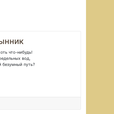
ынник
оть что-нибудь!
редельных вод,
й безумный путь?