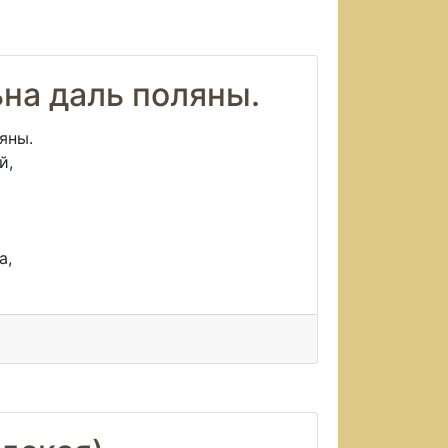
на даль поляны.
яны.
й,
о
а,