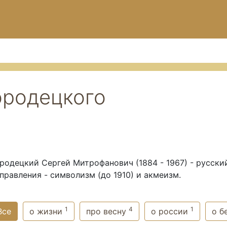
ородецкого
родецкий Сергей Митрофанович (1884 - 1967) - русский
правления - символизм (до 1910) и акмеизм.
1
4
1
Все
о жизни
про весну
о россии
о б