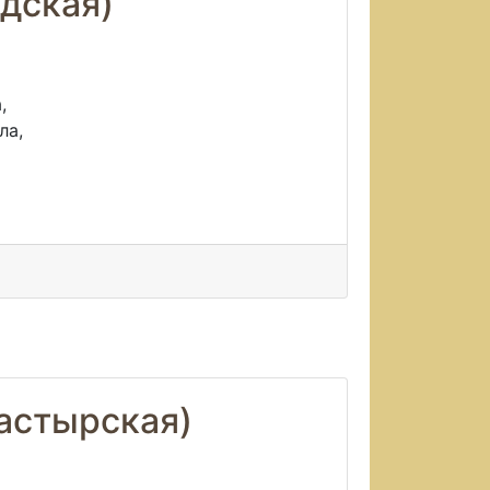
одская)
,
ла,
астырская)