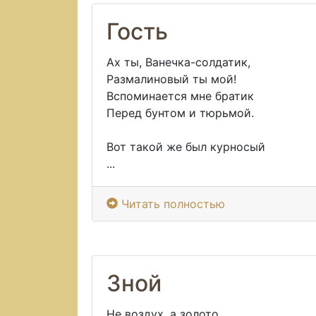
Гость
Ах ты, Ванечка-солдатик,
Размалиновый ты мой!
Вспоминается мне братик
Перед бунтом и тюрьмой.
Вот такой же был курносый
...
Читать полностью
Зной
Не воздух, а золото,