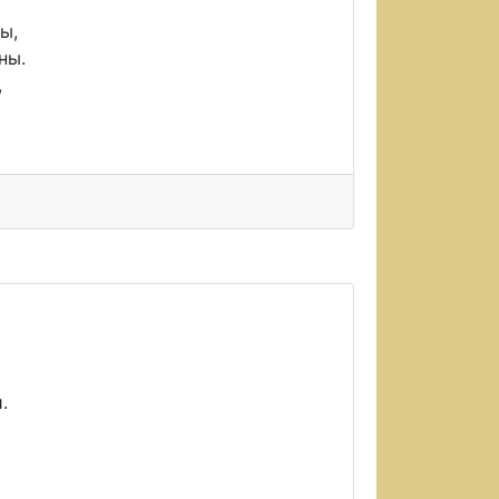
ы,
ны.
,
.