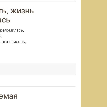
ь, жизнь
ась
ереломилась,
,
, что снилось,
немая