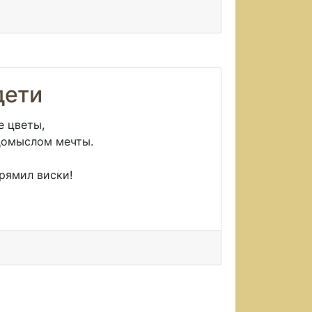
дети
е цветы,
домыслом мечты.
прямил виски!