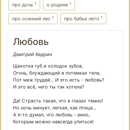
1
1
про дочь
о родине
1
1
про осенний лес
про бабье лето
Любовь
Дмитрий Кедрин
Щекотка губ и холодок зубов,
Огонь, блуждающий в потемках тела,
Пот меж грудей... И это есть - любовь?
И это всё, чего ты так хотела?
Да! Страсть такая, что в глазах темно!
Но ночь минует, легкая, как птица...
А я-то думал, что любовь - вино,
Которым можно навсегда упиться!