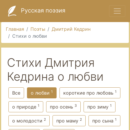
Русская поэзия
Главная
Поэты
Дмитрий Кедрин
Стихи о любви
Стихи Дмитрия
Кедрина о любви
1
1
Все
о любви
короткие про любовь
1
3
1
о природе
про осень
про зиму
2
2
1
о молодости
про маму
про сына