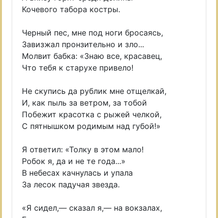
Кочевого табора костры.
Черный пес, мне под ноги бросаясь,
Завизжал пронзительно и зло...
Молвит бабка: «Знаю все, красавец,
Что тебя к старухе привело!
Не скупись да рублик мне отщелкай,
И, как пыль за ветром, за тобой
Побежит красотка с рыжей челкой,
С пятнышком родимым над губой!»
Я ответил: «Толку в этом мало!
Робок я, да и не те года...»
В небесах качнулась и упала
За лесок падучая звезда.
«Я сидел,— сказал я,— на вокзалах,