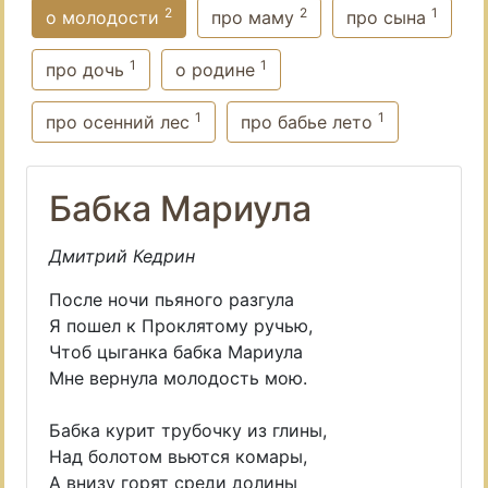
2
2
1
о молодости
про маму
про сына
1
1
про дочь
о родине
1
1
про осенний лес
про бабье лето
Бабка Мариула
Дмитрий Кедрин
После ночи пьяного разгула
Я пошел к Проклятому ручью,
Чтоб цыганка бабка Мариула
Мне вернула молодость мою.
Бабка курит трубочку из глины,
Над болотом вьются комары,
А внизу горят среди долины