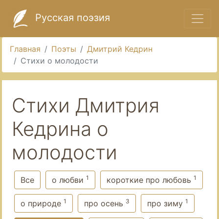
Русская поэзия
Главная
Поэты
Дмитрий Кедрин
Стихи о молодости
Стихи Дмитрия
Кедрина о
молодости
1
1
Все
о любви
короткие про любовь
1
3
1
о природе
про осень
про зиму