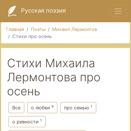
Русская поэзия
Главная
Поэты
Михаил Лермонтов
Стихи про осень
Стихи Михаила
Лермонтова про
осень
9
1
Все
о любви
про семью
1
о ревности