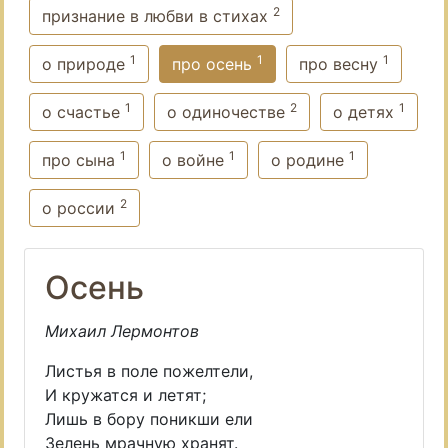
2
признание в любви в стихах
1
1
1
о природе
про осень
про весну
1
2
1
о счастье
о одиночестве
о детях
1
1
1
про сына
о войне
о родине
2
о россии
Осень
Михаил Лермонтов
Листья в поле пожелтели,
И кружатся и летят;
Лишь в бору поникши ели
Зелень мрачную хранят.