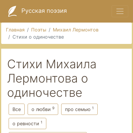
Русская поэзия
Главная
Поэты
Михаил Лермонтов
Стихи о одиночестве
Стихи Михаила
Лермонтова о
одиночестве
9
1
Все
о любви
про семью
1
о ревности