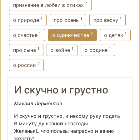
2
признание в любви в стихах
1
1
1
о природе
про осень
про весну
1
2
1
о счастье
о одиночестве
о детях
1
1
1
про сына
о войне
о родине
2
о россии
И скучно и грустно
Михаил Лермонтов
И скучно и грустно, и некому руку подать
В минуту душевной невзгоды...
Желанья!.. что пользы напрасно и вечно
желать?..