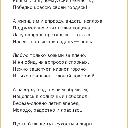
Клены стоят, по-мужски плечисты,
Победно красою своей гордясь!
А жизнь им и вправду, видать, неплоха:
Подружек веселых полна лощина…
Лапу направо протянешь — ольха,
Налево протянешь ладонь — осина.
Любую только возьми за плечо.
И ни обид, ни вопросов спорных.
Нежно зашепчет, кивнет горячо
И тихо прильнет головой покорной.
А наверху, над речным обрывом,
Нацелясь в солнечный небосвод,
Береза-словно летит вперед,
Молодо, радостно и красиво…
Пусть больше тут сухости и жары,