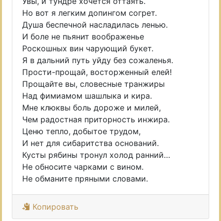
Увы, и тундре хочется оттаять.
Но вот я легким допингом согрет.
Душа беспечной насладилась ленью.
И боле не пьянит воображенье
Роскошных вин чарующий букет.
Я в дальний путь уйду без сожаленья.
Прости-прощай, восторженный елей!
Прощайте вы, словесные транжиры
Над фимиамом шашлыка и кира.
Мне клюквы боль дороже и милей,
Чем радостная приторность инжира.
Ценю тепло, добытое трудом,
И нет для сибаритства оснований.
Кусты рябины тронул холод ранний…
Не обносите чарками с вином.
Не обманите пряными словами.
Копировать