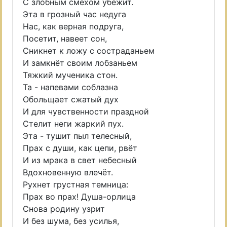
С злобным смехом убежит.
Эта в грозный час недуга
Нас, как верная подруга,
Посетит, навеет сон,
Сникнет к ложу с состраданьем
И замкнёт своим лобзаньем
Тяжкий мученика стон.
Та - напевами соблазна
Обольщает сжатый дух
И для чувственности праздной
Стелит неги жаркий пух.
Эта - тушит пыл телесный,
Прах с души, как цепи, рвёт
И из мрака в свет небесный
Вдохновенную влечёт.
Рухнет грустная темница:
Прах во прах! Душа-орлица
Снова родину узрит
И без шума, без усилья,