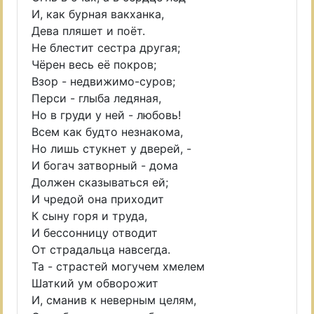
И, как бурная вакханка,
Дева пляшет и поёт.
Не блестит сестра другая;
Чёрен весь её покров;
Взор - недвижимо-суров;
Перси - глыба ледяная,
Но в груди у ней - любовь!
Всем как будто незнакома,
Но лишь стукнет у дверей, -
И богач затворный - дома
Должен сказываться ей;
И чредой она приходит
К сыну горя и труда,
И бессонницу отводит
От страдальца навсегда.
Та - страстей могучем хмелем
Шаткий ум обворожит
И, сманив к неверным целям,